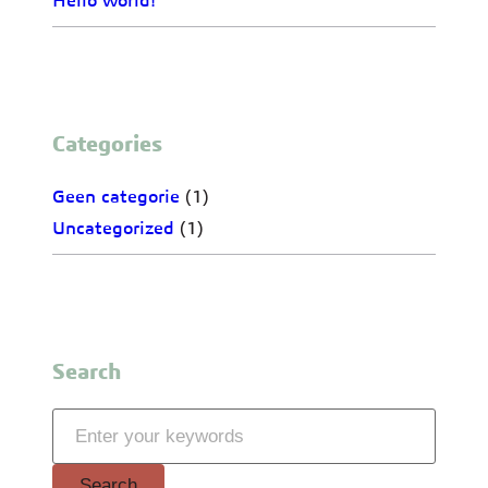
Hello world!
Categories
Geen categorie
(1)
Uncategorized
(1)
Search
S
e
a
Search