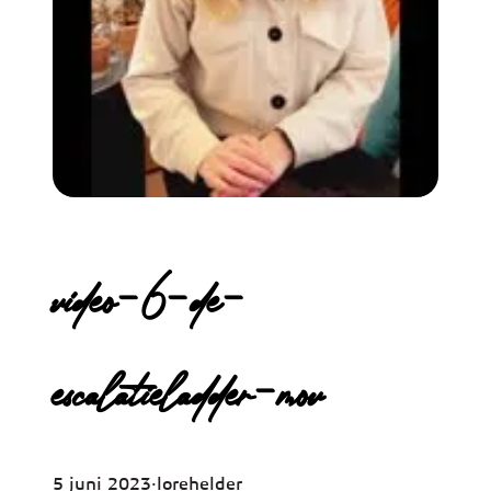
video-6-de-
escalatieladder-mov
5 juni 2023
·
lorehelder