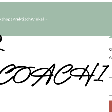
kshops
Praktisch
Winkel
R
S
S
w
RCOACHI