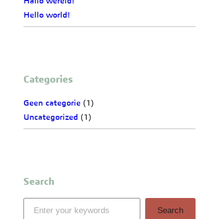
Hallo wereld!
Hello world!
Categories
Geen categorie
(1)
Uncategorized
(1)
Search
S
Search
e