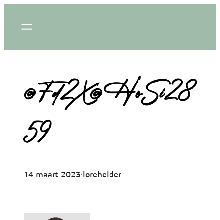
Ga
naar
de
inhoud
@Fd2X@HoSi28
59
14 maart 2023
·
lorehelder