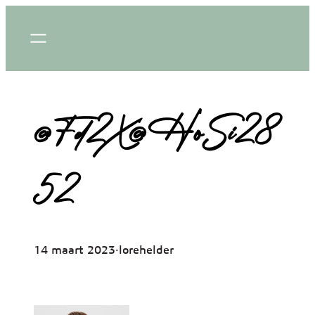
Ga
naar
de
inhoud
@Fd2X@HoSi28
52
14 maart 2023
·
lorehelder