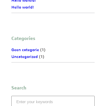
Hallo wereld!
Hello world!
Categories
Geen categorie
(1)
Uncategorized
(1)
Search
S
e