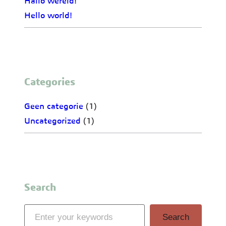
Hallo wereld!
Hello world!
Categories
Geen categorie
(1)
Uncategorized
(1)
Search
S
Search
e