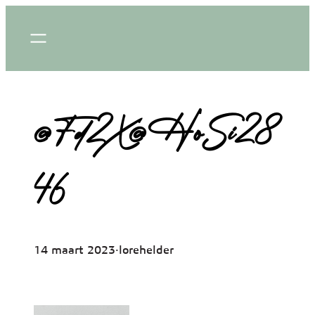
Ga
naar
de
inhoud
@Fd2X@HoSi28
46
14 maart 2023
·
lorehelder